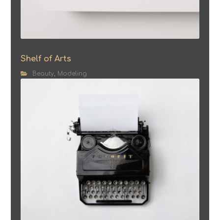
Shelf of Arts
Beauty
,
Modeling