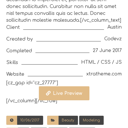
donec sollicitudin. Curabitur non nulla sit amet
nisl tempus convallis quis ac lectus. Donec
sollicitudin molestie malesuada.[/vc_column_text]
Austin
Client
Codevz
Created by
27 June 2017
Completed
HTML / CSS / JS
Skills
xtratheme.com
Website
[cz_gap id=”cz_27777″]
Live Preview
[/vc_column][/vc_row]
10/06/2017
Beauty
Modeling