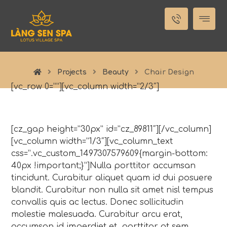
Projects
Beauty
Chair Design
[vc_row 0=””][vc_column width=”2/3″]
[cz_gap height=”30px” id=”cz_89811″][/vc_column]
[vc_column width=”1/3″][vc_column_text
css=”.vc_custom_1497307579609{margin-bottom:
40px !important;}”]Nulla porttitor accumsan
tincidunt. Curabitur aliquet quam id dui posuere
blandit. Curabitur non nulla sit amet nisl tempus
convallis quis ac lectus. Donec sollicitudin
molestie malesuada. Curabitur arcu erat,
accumsan id imperdiet et, porttitor at sem