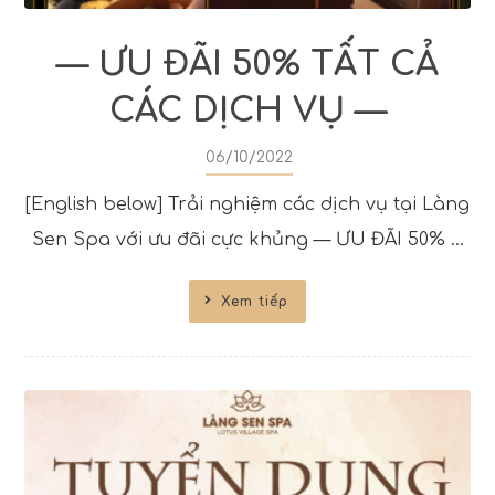
— ƯU ĐÃI 50% TẤT CẢ
CÁC DỊCH VỤ —
06/10/2022
[English below] Trải nghiệm các dịch vụ tại Làng
Sen Spa với ưu đãi cực khủng — ƯU ĐÃI 50% ...
Xem tiếp