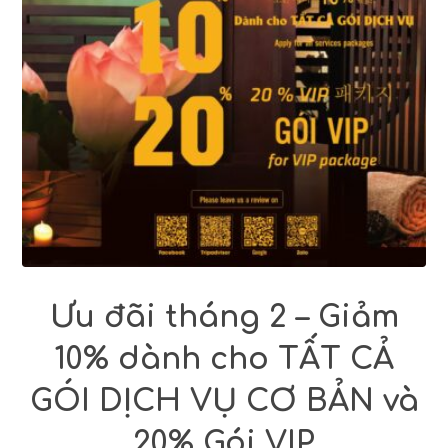
Ưu đãi tháng 2 – Giảm
10% dành cho TẤT CẢ
GÓI DỊCH VỤ CƠ BẢN và
20% Gói VIP