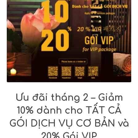
Ưu đãi tháng 2 – Giảm
10% dành cho TẤT CẢ
GÓI DỊCH VỤ CƠ BẢN và
20% Gói VIP